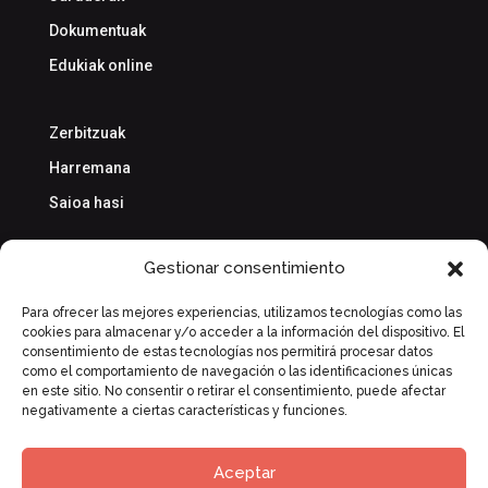
Dokumentuak
Edukiak online
Zerbitzuak
Harremana
Saioa hasi
Gestionar consentimiento
Pribatutasun politika
Para ofrecer las mejores experiencias, utilizamos tecnologías como las
cookies para almacenar y/o acceder a la información del dispositivo. El
consentimiento de estas tecnologías nos permitirá procesar datos
Cookiee politika
como el comportamiento de navegación o las identificaciones únicas
en este sitio. No consentir o retirar el consentimiento, puede afectar
negativamente a ciertas características y funciones.
Aceptar